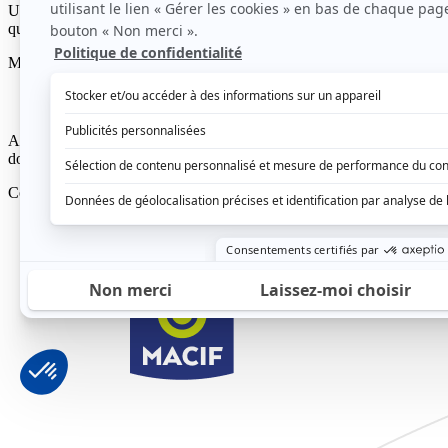
Une gouvernance
qui reflète notre ambition
Movin'On est dirigé par un Conseil d'Administration composé de grande
Association d'intérêt général (AIG)
Movin'On opère dans un cadre pré-c
dons ouvrent droit à une réduction d'impôt de 60 % pour les entrepris
Conseil d'Administration - membres Exécutifs