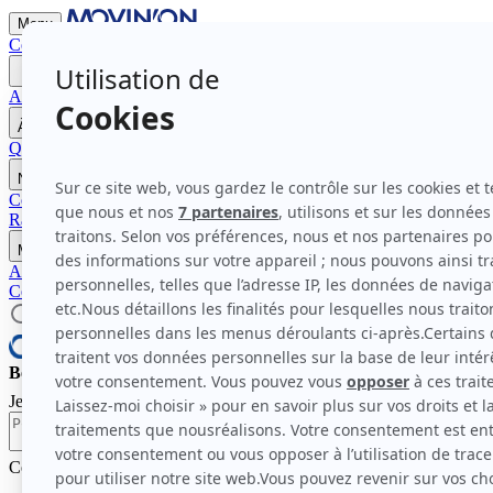
Menu
Contactez-nous
Devenir Mécène
Accueil
À propos de Movin'On
Qui sommes-nous ?
Nos modes d'action
La gouvernance et membres
Nos travaux
Communautés pour l'impact 2026
Programme Bleu Blanc Move
Comm
Rapports et Études
Nos rendez-vous
Movin'On Summit 2026
Médias
Actualités
Communiqués de presse
Contactez-nous
Devenir Mécène
Bonjour et bienvenue chez Movin'On.
Je suis l'assistant virtuel de Movin'On. Comment puis-je vous aider à 
Comment nous sommes organisés