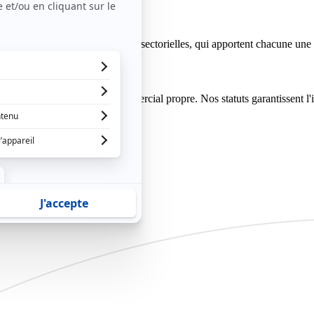
s entreprises engagées, cross-sectorielles, qui apportent chacune une 
ompétitif, sans agenda commercial propre. Nos statuts garantissent l'in
es mécènes.