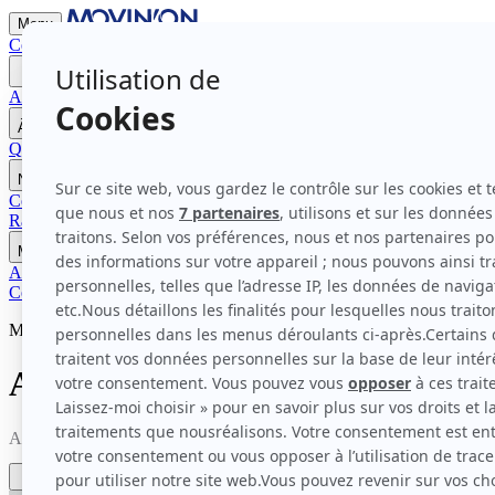
Menu
Contactez-nous
Devenir Mécène
Accueil
À propos de Movin'On
Qui sommes-nous ?
Nos modes d'action
La gouvernance et membres
Nos travaux
Communautés pour l'impact 2026
Programme Bleu Blanc Move
Comm
Rapports et Études
Nos rendez-vous
Movin'On Summit 2026
Médias
Actualités
Communiqués de presse
Contactez-nous
Devenir Mécène
Médias
Articles
Actualités de la mobilité durable