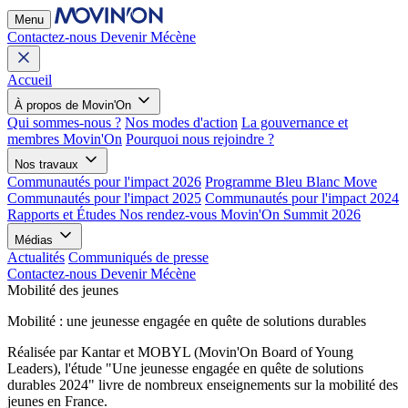
Menu
Contactez-nous
Devenir Mécène
Accueil
À propos de Movin'On
Qui sommes-nous ?
Nos modes d'action
La gouvernance et
membres Movin'On
Pourquoi nous rejoindre ?
Nos travaux
Communautés pour l'impact 2026
Programme Bleu Blanc Move
Communautés pour l'impact 2025
Communautés pour l'impact 2024
Rapports et Études
Nos rendez-vous
Movin'On Summit 2026
Médias
Actualités
Communiqués de presse
Contactez-nous
Devenir Mécène
Mobilité des jeunes
Mobilité : une jeunesse engagée en quête de solutions durables
Réalisée par Kantar et MOBYL (Movin'On Board of Young
Leaders), l'étude "Une jeunesse engagée en quête de solutions
durables 2024" livre de nombreux enseignements sur la mobilité des
jeunes en France.