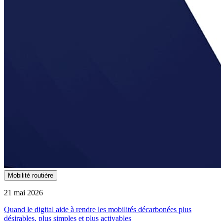
Mobilité routière
21 mai 2026
Quand le digital aide à rendre les mobilités décarbonées plus
désirables, plus simples et plus activables