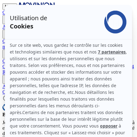
Menu
Contactez-nous
Devenir Mécène
Accueil
À propos de Movin'On
Qui sommes-nous ?
Nos modes d'action
La gouvernance et
membres Movin'On
Pourquoi nous rejoindre ?
Nos travaux
Communautés pour l'impact 2026
Programme Bleu Blanc Move
Communautés pour l'impact 2025
Communautés pour l'impact 2024
Rapports et Études
Nos rendez-vous
Movin'On Summit 2026
Médias
Actualités
Communiqués de presse
Contactez-nous
Devenir Mécène
Bonjour et bienvenue chez Movin'On.
Je suis l'assistant virtuel de Movin'On. Comment puis-je vous aider à
explorer nos Communautés pour l'Impact et initiatives sur la mobilité
durable ?