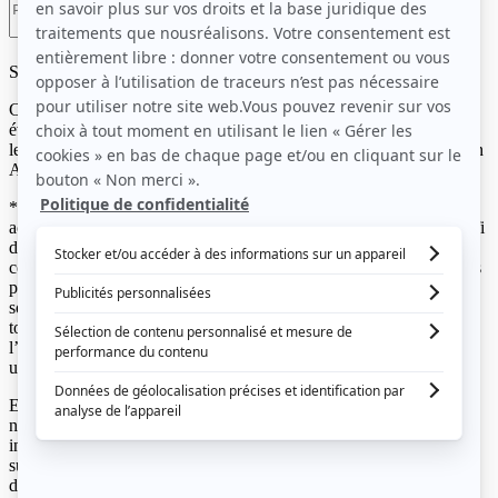
Suivez l'actualité Movin'On
Chaque mois, retrouvez les derniers rapports de Movin’On, nos
événements, les lancements des Communautés pour l’Impact** et
les initiatives qui font progresser la mobilité durable en Europe et en
Afrique.
** Une Communauté pour l’Impact réunit des entreprises, des
acteurs publics, des chercheurs et des experts autour d'un même défi
de mobilité durable. En connectant leurs expertises
complémentaires, elle construit des visions stratégiques, identifie les
principaux freins, porte des plaidoyers, expérimente de nouvelles
solutions et accélère leur déploiement à grande échelle. Et ce, pour
tous les modes de transport et tous les besoins de déplacement, à
l’échelle de l’ensemble de l’écosystème (acteurs, infrastructures,
usages et technologies).
En soumettant ce formulaire, vous acceptez de recevoir les
newsletters et autres communications électroniques de Movin’On,
incluant des actualités, des contenus éditoriaux et des informations
sur nos activités. Vous pouvez retirer votre consentement et vous
désinscrire à tout moment en cliquant sur le lien présent au bas de