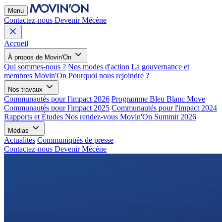
Menu
Contactez-nous
Devenir Mécène
Accueil
À propos de Movin'On
Qui sommes-nous ?
Nos modes d'action
La gouvernance et
membres Movin'On
Pourquoi nous rejoindre ?
Nos travaux
Communautés pour l'impact 2026
Programme Bleu Blanc Move
Communautés pour l'impact 2025
Communautés pour l'impact 2024
Rapports et Études
Nos rendez-vous
Movin'On Summit 2026
Médias
Actualités
Communiqués de presse
Contactez-nous
Devenir Mécène