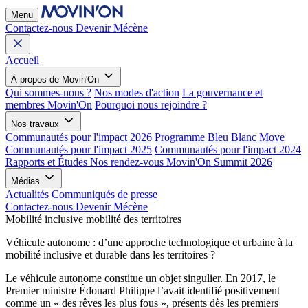
Menu
Contactez-nous
Devenir Mécène
Accueil
À propos de Movin'On
Qui sommes-nous ?
Nos modes d'action
La gouvernance et
membres Movin'On
Pourquoi nous rejoindre ?
Nos travaux
Communautés pour l'impact 2026
Programme Bleu Blanc Move
Communautés pour l'impact 2025
Communautés pour l'impact 2024
Rapports et Études
Nos rendez-vous
Movin'On Summit 2026
Médias
Actualités
Communiqués de presse
Contactez-nous
Devenir Mécène
Mobilité inclusive
mobilité des territoires
Véhicule autonome : d’une approche technologique et urbaine à la
mobilité inclusive et durable dans les territoires ?
Le véhicule autonome constitue un objet singulier. En 2017, le
Premier ministre Édouard Philippe l’avait identifié positivement
comme un « des rêves les plus fous », présents dès les premiers