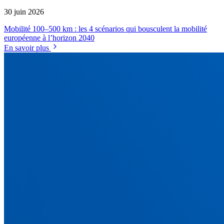
30 juin 2026
Mobilité 100–500 km : les 4 scénarios qui bousculent la mobilité
européenne à l’horizon 2040
En savoir plus