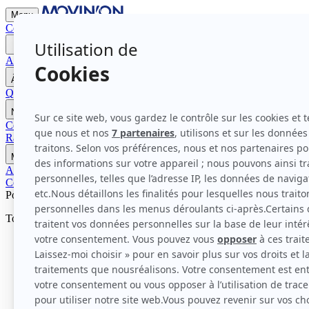
Menu
Contactez-nous
Devenir Mécène
Accueil
À propos de Movin'On
Qui sommes-nous ?
Nos modes d'action
La gouvernance et membres
Nos travaux
Communautés pour l'impact 2026
Programme Bleu Blanc Move
Comm
Rapports et Études
Nos rendez-vous
Movin'On Summit 2026
Médias
Actualités
Communiqués de presse
Contactez-nous
Devenir Mécène
Podcast
Tout savoir sur l’hydrogène appliqué à la mobilité : le vrai, le faux, le 