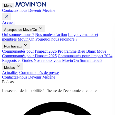
Menu
Contactez-nous
Devenir Mécène
Accueil
À propos de Movin'On
Qui sommes-nous ?
Nos modes d'action
La gouvernance et
membres Movin'On
Pourquoi nous rejoindre ?
Nos travaux
Communautés pour l'impact 2026
Programme Bleu Blanc Move
Communautés pour l'impact 2025
Communautés pour l'impact 2024
Rapports et Études
Nos rendez-vous
Movin'On Summit 2026
Médias
Actualités
Communiqués de presse
Contactez-nous
Devenir Mécène
Podcast
Le secteur de la mobilité à l’heure de l’économie circulaire