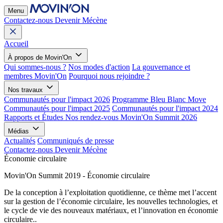
Menu
Contactez-nous
Devenir Mécène
Accueil
À propos de Movin'On
Qui sommes-nous ?
Nos modes d'action
La gouvernance et
membres Movin'On
Pourquoi nous rejoindre ?
Nos travaux
Communautés pour l'impact 2026
Programme Bleu Blanc Move
Communautés pour l'impact 2025
Communautés pour l'impact 2024
Rapports et Études
Nos rendez-vous
Movin'On Summit 2026
Médias
Actualités
Communiqués de presse
Contactez-nous
Devenir Mécène
Économie circulaire
Movin'On Summit 2019 - Économie circulaire
De la conception à l’exploitation quotidienne, ce thème met l’accent
sur la gestion de l’économie circulaire, les nouvelles technologies, et
le cycle de vie des nouveaux matériaux, et l’innovation en économie
circulaire..