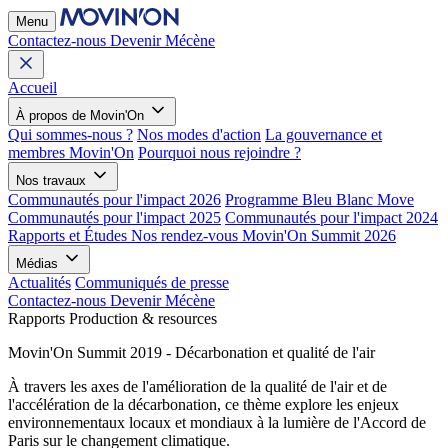
Menu
Contactez-nous
Devenir Mécène
Accueil
À propos de Movin'On
Qui sommes-nous ?
Nos modes d'action
La gouvernance et
membres Movin'On
Pourquoi nous rejoindre ?
Nos travaux
Communautés pour l'impact 2026
Programme Bleu Blanc Move
Communautés pour l'impact 2025
Communautés pour l'impact 2024
Rapports et Études
Nos rendez-vous
Movin'On Summit 2026
Médias
Actualités
Communiqués de presse
Contactez-nous
Devenir Mécène
Rapports
Production & resources
Movin'On Summit 2019 - Décarbonation et qualité de l'air
À travers les axes de l'amélioration de la qualité de l'air et de
l'accélération de la décarbonation, ce thème explore les enjeux
environnementaux locaux et mondiaux à la lumière de l'Accord de
Paris sur le changement climatique.