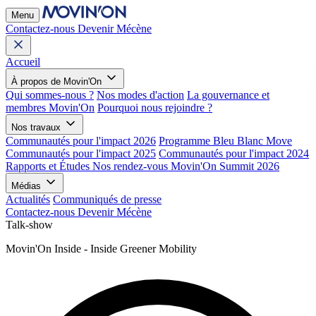
Menu
Contactez-nous
Devenir Mécène
Accueil
À propos de Movin'On
Qui sommes-nous ?
Nos modes d'action
La gouvernance et
membres Movin'On
Pourquoi nous rejoindre ?
Nos travaux
Communautés pour l'impact 2026
Programme Bleu Blanc Move
Communautés pour l'impact 2025
Communautés pour l'impact 2024
Rapports et Études
Nos rendez-vous
Movin'On Summit 2026
Médias
Actualités
Communiqués de presse
Contactez-nous
Devenir Mécène
Talk-show
Movin'On Inside - Inside Greener Mobility