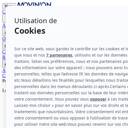
Menu
Contactez-nous
Devenir Mécène
Accueil
À propos de Movin'On
Qui sommes-nous ?
Nos modes d'action
La gouvernance et membres
Nos travaux
Communautés pour l'impact 2026
Programme Bleu Blanc Move
Comm
Rapports et Études
Nos rendez-vous
Movin'On Summit 2026
Médias
Actualités
Communiqués de presse
Contactez-nous
Devenir Mécène
Podcast
Le futur de la mobilité va-t-il carburer à l'hydrogène ?