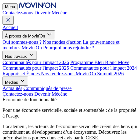
Menu
Contactez-nous
Devenir Mécène
Accueil
À propos de Movin'On
Qui sommes-nous ?
Nos modes d'action
La gouvernance et
membres Movin'On
Pourquoi nous rejoindre ?
Nos travaux
Communautés pour l'impact 2026
Programme Bleu Blanc Move
Communautés pour l'impact 2025
Communautés pour l'impact 2024
Rapports et Études
Nos rendez-vous
Movin'On Summit 2026
Médias
Actualités
Communiqués de presse
Contactez-nous
Devenir Mécène
Économie de fonctionnalité
Pour une économie servicielle, sociale et soutenable : de la propriété
à l'usage
Localement, les acteurs de l’économie servicielle créent des liens qui
contribuent au développement d’un écosystème. Découvrez les
préconisations portées dans cet avis par le CESE.