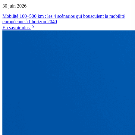
30 juin 2026
Mobilité 100–500 km : les 4 scénarios qui bousculent la mobilité
européenne à l’horizon 2040
En savoir plus