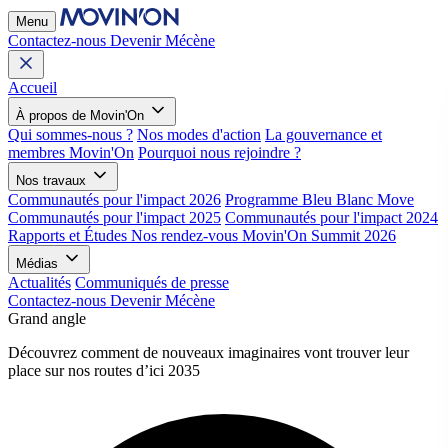
Menu
Contactez-nous
Devenir Mécène
Accueil
À propos de Movin'On
Qui sommes-nous ?
Nos modes d'action
La gouvernance et
membres Movin'On
Pourquoi nous rejoindre ?
Nos travaux
Communautés pour l'impact 2026
Programme Bleu Blanc Move
Communautés pour l'impact 2025
Communautés pour l'impact 2024
Rapports et Études
Nos rendez-vous
Movin'On Summit 2026
Médias
Actualités
Communiqués de presse
Contactez-nous
Devenir Mécène
Grand angle
Découvrez comment de nouveaux imaginaires vont trouver leur
place sur nos routes d’ici 2035