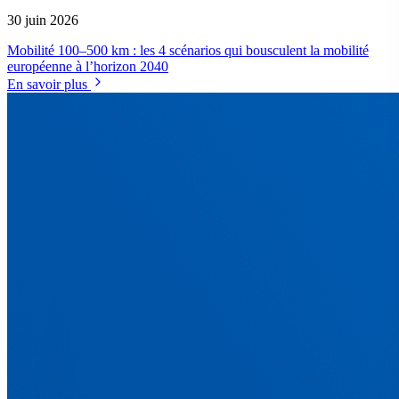
30 juin 2026
Mobilité 100–500 km : les 4 scénarios qui bousculent la mobilité
européenne à l’horizon 2040
En savoir plus