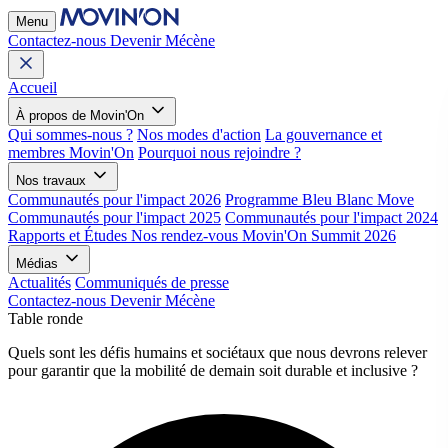
Menu
Contactez-nous
Devenir Mécène
Accueil
À propos de Movin'On
Qui sommes-nous ?
Nos modes d'action
La gouvernance et
membres Movin'On
Pourquoi nous rejoindre ?
Nos travaux
Communautés pour l'impact 2026
Programme Bleu Blanc Move
Communautés pour l'impact 2025
Communautés pour l'impact 2024
Rapports et Études
Nos rendez-vous
Movin'On Summit 2026
Médias
Actualités
Communiqués de presse
Contactez-nous
Devenir Mécène
Table ronde
Quels sont les défis humains et sociétaux que nous devrons relever
pour garantir que la mobilité de demain soit durable et inclusive ?