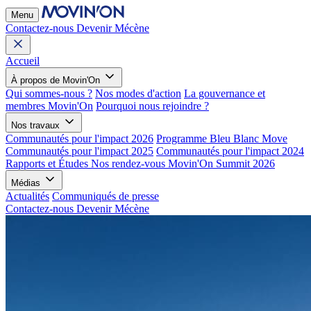
Menu
Contactez-nous
Devenir Mécène
Accueil
À propos de Movin'On
Qui sommes-nous ?
Nos modes d'action
La gouvernance et
membres Movin'On
Pourquoi nous rejoindre ?
Nos travaux
Communautés pour l'impact 2026
Programme Bleu Blanc Move
Communautés pour l'impact 2025
Communautés pour l'impact 2024
Rapports et Études
Nos rendez-vous
Movin'On Summit 2026
Médias
Actualités
Communiqués de presse
Contactez-nous
Devenir Mécène