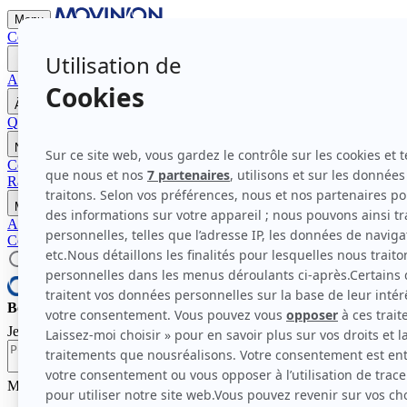
Menu
Contactez-nous
Devenir Mécène
Accueil
À propos de Movin'On
Qui sommes-nous ?
Nos modes d'action
La gouvernance et membres
Nos travaux
Communautés pour l'impact 2026
Programme Bleu Blanc Move
Comm
Rapports et Études
Nos rendez-vous
Movin'On Summit 2026
Médias
Actualités
Communiqués de presse
Contactez-nous
Devenir Mécène
Bonjour et bienvenue chez Movin'On.
Je suis l'assistant virtuel de Movin'On. Comment puis-je vous aider à 
Mobilité automatisée