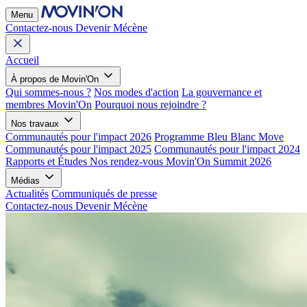
Menu
Contactez-nous
Devenir Mécène
Accueil
À propos de Movin'On
Qui sommes-nous ?
Nos modes d'action
La gouvernance et
membres Movin'On
Pourquoi nous rejoindre ?
Nos travaux
Communautés pour l'impact 2026
Programme Bleu Blanc Move
Communautés pour l'impact 2025
Communautés pour l'impact 2024
Rapports et Études
Nos rendez-vous
Movin'On Summit 2026
Médias
Actualités
Communiqués de presse
Contactez-nous
Devenir Mécène