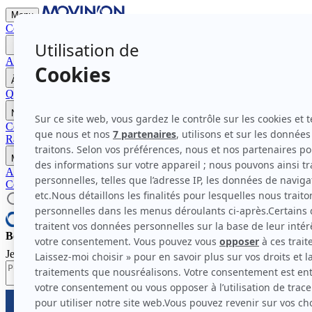
Menu
Contactez-nous
Devenir Mécène
Accueil
À propos de Movin'On
Qui sommes-nous ?
Nos modes d'action
La gouvernance et membres
Nos travaux
Communautés pour l'impact 2026
Programme Bleu Blanc Move
Comm
Rapports et Études
Nos rendez-vous
Movin'On Summit 2026
Médias
Actualités
Communiqués de presse
Contactez-nous
Devenir Mécène
Bonjour et bienvenue chez Movin'On.
Je suis l'assistant virtuel de Movin'On. Comment puis-je vous aider à 