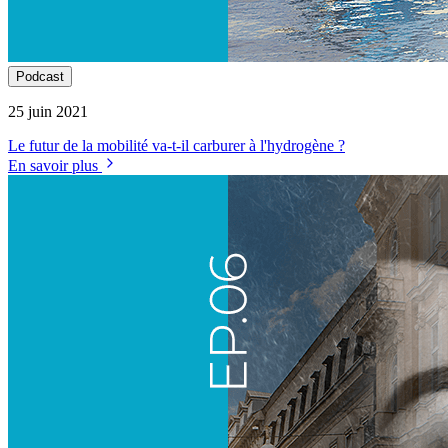
Podcast
25 juin 2021
Le futur de la mobilité va-t-il carburer à l'hydrogène ?
En savoir plus